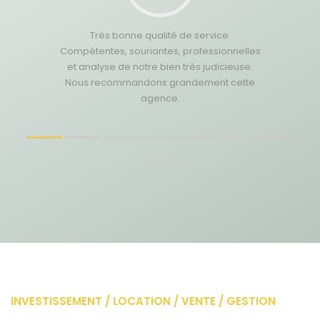
Très bonne qualité de service.
Compétentes, souriantes, professionnelles
et analyse de notre bien très judicieuse.
Nous recommandons grandement cette
agence.
INVESTISSEMENT / LOCATION / VENTE / GESTION