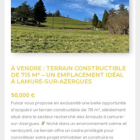
TRUCTIBLE
APPARTEMENT DUPLEX – 2 C
ENT IDÉAL
– TARARE
160,000 €
Découvrez ce joli duplex situé sur la commun
elle opportunité
D’une surface d’environ 80 m², cet apparteme
5 m², idéalement
beaux volumes et un cadre de vie agréable. S
auds à Lamure-
deuxième et dernier étage d’une petite copropr
nement calme et
compose d’une entrée, d’un séjour lumineux, 
légié pour
cuisine, d’une salle de bains ainsi que de WC
struire la
L’espace nuit comprend deux chambres. Une 