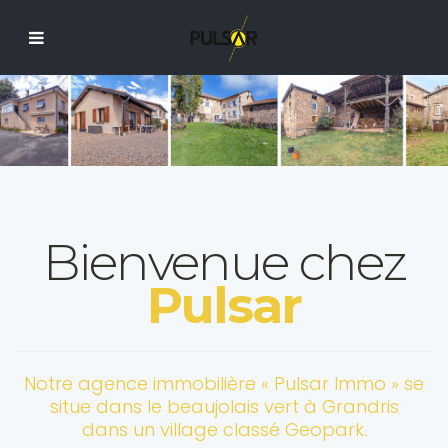
Bienvenue chez
Pulsar
Notre agence immobilière « Pulsar Immo » se
situe dans le beaujolais vert à Grandris
dans un village classé Geopark.