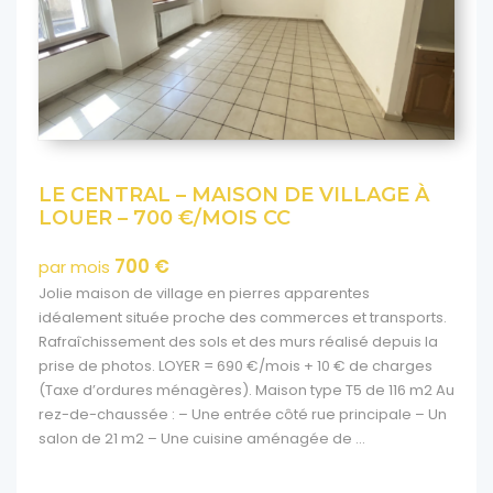
DE VILLAGE À
LA FABRIQUE – APPARTEM
PIÈCES 58 M2 AVEC BELLE 
+ 100 € CHARGES CHAUFF
450 €
par mois HC
 apparentes
Pulsar Immobilier vous présente : Un c
merces et transports.
appartement T2 de 58 m2 avec jolie v
urs réalisé depuis la
situé dans le bourg de Chambost-Alliè
is + 10 € de charges
commerces et donnant sur une rue cal
n type T5 de 116 m2 Au
euros/mois + 100 euros de charges (ch
té rue principale – Un
immeubles et taxe d’ordures ménagèr
agée de ...
au deuxième étage sans ascenseur. La 
compose de : – Un vaste séjour ...