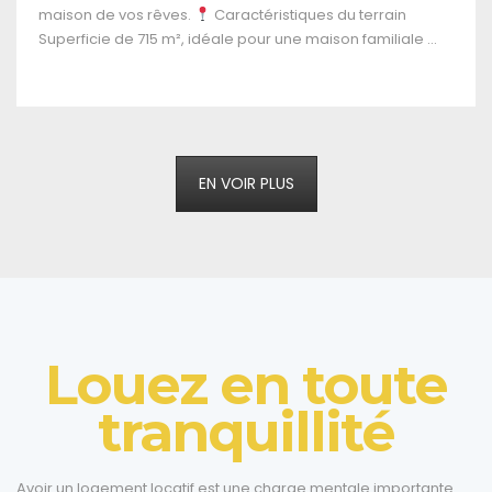
du terrain
qu’une ...
on familiale ...
EN VOIR PLUS
Louez en toute
tranquillité
Avoir un logement locatif est une charge mentale importante