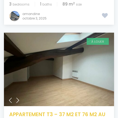
2
3
1
89 m
bedrooms
baths
size
amandine
octobre 3, 2025
À LOUER
APPARTEMENT T3 – 37 M2 ET 76 M2 AU