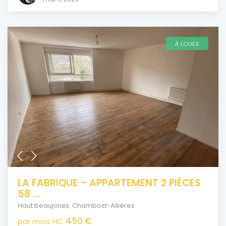
À LOUER
LA FABRIQUE – APPARTEMENT 2 PIÈCES
58 ...
Haut beaujolais
,
Chambost-Allières
450 €
par mois HC