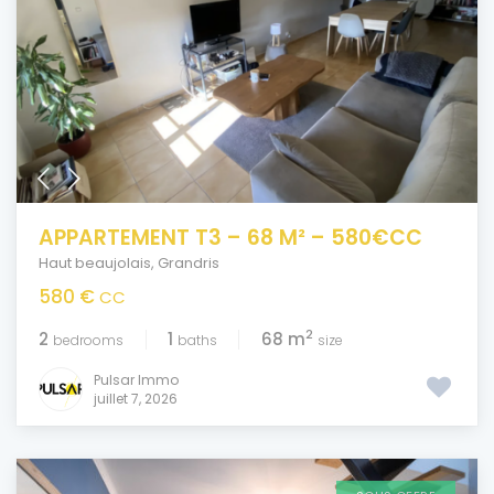
APPARTEMENT T3 – 68 M² – 580€CC
Haut beaujolais
,
Grandris
580 €
CC
2
2
1
68 m
bedrooms
baths
size
Pulsar Immo
juillet 7, 2026