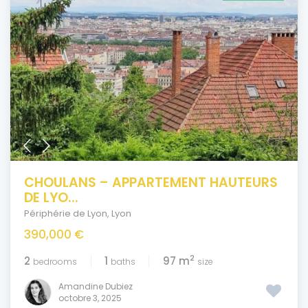
CHOULANS – APPARTEMENT HAUTEURS
DE LYO...
Périphérie de Lyon
,
Lyon
390,000 €
2
2
1
97 m
bedrooms
baths
size
Amandine Dubiez
octobre 3, 2025