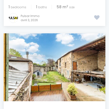
2
1
1
58 m
bedrooms
baths
size
Pulsar Immo
avril 3, 2026