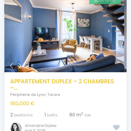
SOUS OFFRE
APPARTEMENT DUPLEX – 2 CHAMBRES
–...
Périphérie de Lyon
,
Tarare
160,000 €
2
2
1
80 m
bedrooms
baths
size
Amandine Dubiez
mai 11, 2026