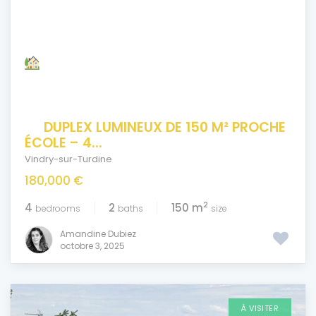
DUPLEX LUMINEUX DE 150 M² PROCHE
ÉCOLE – 4...
Vindry-sur-Turdine
180,000 €
2
4
2
150 m
bedrooms
baths
size
Amandine Dubiez
octobre 3, 2025
À VISITER