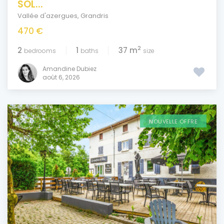
SOL...
Vallée d'azergues
,
Grandris
470 €
2
2
1
37 m
bedrooms
baths
size
Amandine Dubiez
août 6, 2026
NOUVELLE OFFRE