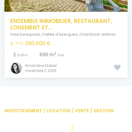
ENSEMBLE IMMOBILIER, RESTAURANT,
LOGEMENT ET...
Haut beaujolais
,
Vallée d'azergues
,
Chambost-Allières
290,000 €
€ TTC
2
2
690 m
baths
size
Amandine Dubiez
novembre 2, 2025
INVESTISSEMENT / LOCATION / VENTE / GESTION