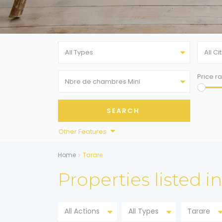
All Types
All Ci
Price r
Nbre de chambres Mini
Other Features
Home
Tarare
Properties listed i
All Actions
All Types
Tarare