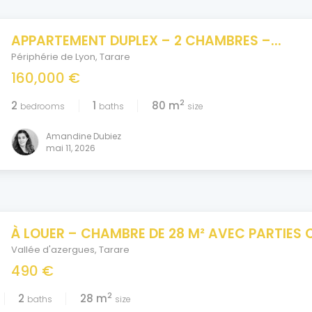
APPARTEMENT DUPLEX – 2 CHAMBRES –...
Périphérie de Lyon
,
Tarare
160,000 €
2
2
1
80 m
bedrooms
baths
size
Amandine Dubiez
mai 11, 2026
À LOUER – CHAMBRE DE 28 M² AVEC PARTIES 
Vallée d'azergues
,
Tarare
490 €
2
2
28 m
baths
size