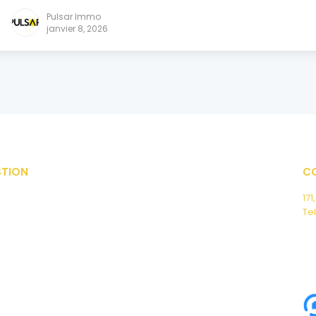
Pulsar Immo
janvier 8, 2026
STION
C
171
Tel