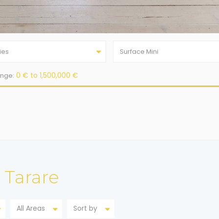
ties
0 € to 1,500,000 €
ange:
n Tarare
All Areas
Sort by